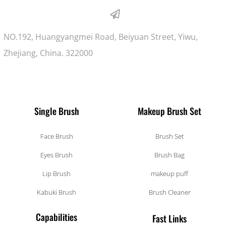
NO.192, Huangyangmei Road, Beiyuan Street, Yiwu,
Zhejiang, China. 322000
Single Brush
Makeup Brush Set
Face Brush
Brush Set
Eyes Brush
Brush Bag
Lip Brush
makeup puff
Kabuki Brush
Brush Cleaner
Capabilities
Fast Links